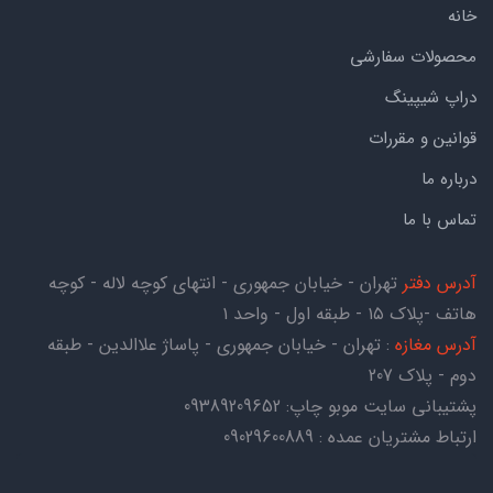
خانه
محصولات سفارشی
دراپ شیپینگ
قوانین و مقررات
درباره ما
تماس با ما
آدرس دفتر
تهران - خیابان جمهوری - انتهای کوچه لاله - کوچه
هاتف -پلاک ۱۵ - طبقه اول - واحد ۱
آدرس مغازه
: تهران - خیابان جمهوری - پاساژ علاالدین - طبقه
دوم - پلاک 207
پشتیبانی سایت موبو چاپ:
09389209652
ارتباط مشتریان عمده : 09029600889