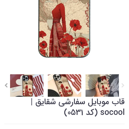
قاب موبایل سفارشی شقایق |
socool (کد 0531)