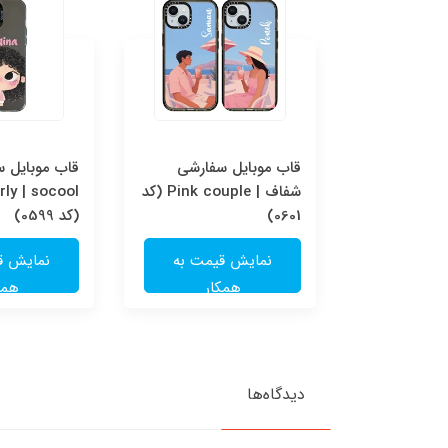
قاب موبایل سفارشی Pink
قاب موبایل سفارشی
قاب موبایل 
couple | socool (کد
شفاف | Pink couple (کد
ly | socool
0601)
(کد 0599)
یمت به
نمایش قیمت به
نمایش ق
ار
همکار
همک
دیدگاه‌ها