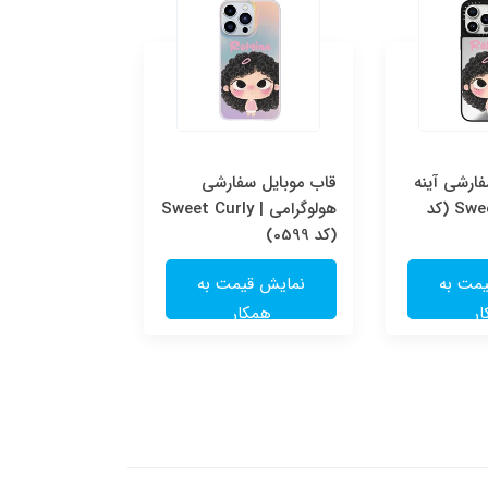
ارشی آینه
قاب موبایل سفارشی
قاب موبایل س
ای | Sweet Curly (کد
هولوگرامی | Sweet Curly
شفاف | e
(کد 0599)
(کد 0598)
مت به
نمایش قیمت به
نمایش قی
ر
همکار
همکا