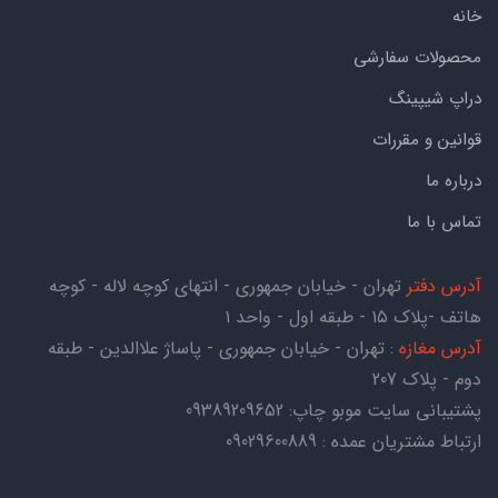
خانه
محصولات سفارشی
دراپ شیپینگ
قوانین و مقررات
درباره ما
تماس با ما
آدرس دفتر
تهران - خیابان جمهوری - انتهای کوچه لاله - کوچه
هاتف -پلاک ۱۵ - طبقه اول - واحد ۱
آدرس مغازه
: تهران - خیابان جمهوری - پاساژ علاالدین - طبقه
دوم - پلاک 207
پشتیبانی سایت موبو چاپ:
09389209652
ارتباط مشتریان عمده : 09029600889