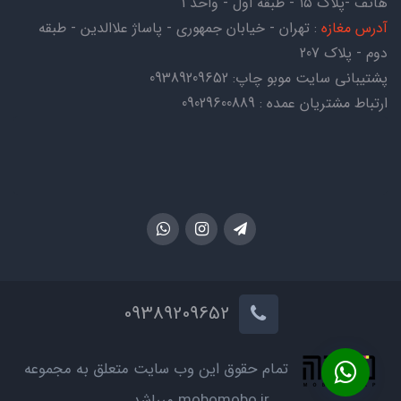
هاتف -پلاک ۱۵ - طبقه اول - واحد ۱
آدرس مغازه
: تهران - خیابان جمهوری - پاساژ علاالدین - طبقه
دوم - پلاک 207
پشتیبانی سایت موبو چاپ:
09389209652
ارتباط مشتریان عمده : 09029600889
09389209652
تمام حقوق این وب سایت متعلق به مجموعه
mobomobo.ir میباشد