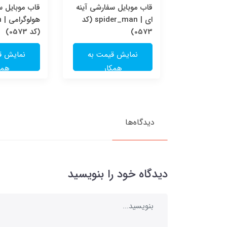
سفارشی
قاب موبایل سفارشی آینه
قاب موبایل 
spider_ma
ای | spider_man (کد
ه
0573)
(کد 0573)
یمت به
نمایش قیمت به
نمایش ق
ار
همکار
همک
دیدگاه‌ها
دیدگاه خود را بنویسید