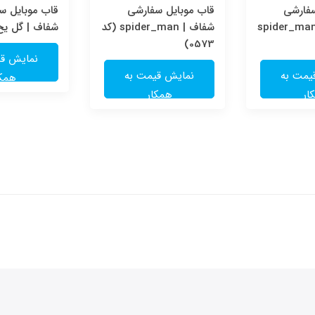
سفارشی
قاب موبایل سفارشی
قاب موبایل س
ولوگرامی | spider_man
شفاف | spider_man (کد
شفاف | گل یخ (کد
0573)
نمایش قی
یمت به
نمایش قیمت به
همکا
ار
همکار