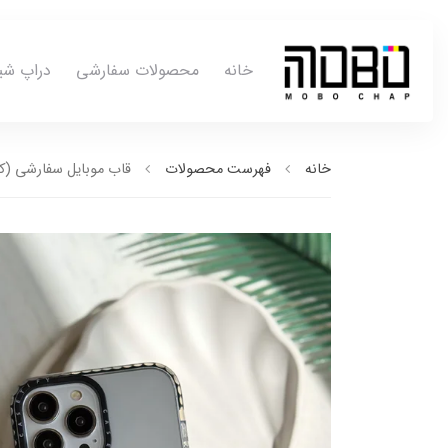
خانه
محصولات سفارشی
دراپ شی
خانه
فهرست محصولات
قاب موبایل سفارشی (کد0038