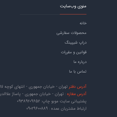
منوی وب‌سایت
خانه
محصولات سفارشی
دراپ شیپینگ
قوانین و مقررات
درباره ما
تماس با ما
آدرس دفتر
تهران - خیابان جمهوری - انتهای کوچه لاله - کوچه هاتف 
آدرس مغازه
: تهران - خیابان جمهوری - پاساژ علاالدین 
پشتیبانی سایت موبو چاپ:
09389209652
ارتباط مشتریان عمده : 09029600889