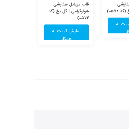
فارشی
قاب موبایل سفارشی
قاب موبایل سف
 0572)
هولوگرامی | گل یخ (کد
ای | گل یخ (کد 572
0572)
مت به
نمایش قی
نمایش قیمت به
ر
همکا
همکار