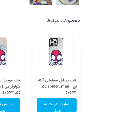
محصولات مرتبط
سفارشی
قاب موبایل سفارشی آینه
قاب موبایل 
spider_ma
ای | spider_man (کد
ه
0573)
(کد 0573)
یمت به
نمایش قیمت به
نمایش ق
ار
همکار
همک