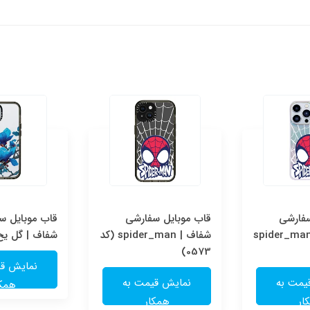
سفارشی
قاب موبایل سفارشی
قاب موبایل س
ولوگرامی | spider_man
شفاف | spider_man (کد
شفاف | گل یخ (کد
0573)
نمایش قی
یمت به
نمایش قیمت به
همکا
ار
همکار