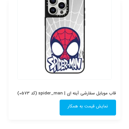
قاب موبایل سفارشی آینه ای | spider_man (کد 0573)
نمایش قیمت به همکار