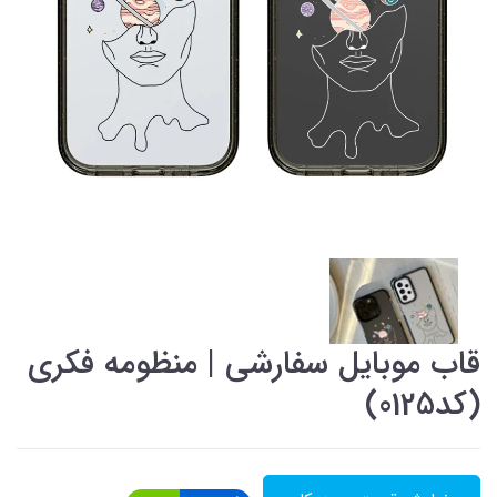
قاب موبایل سفارشی | منظومه فکری
(کد0125)