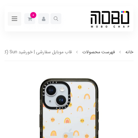
0
خانه
فهرست محصولات
قاب موبایل سفارشی | خورشید Sun (کد 0159)