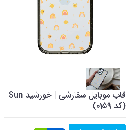
قاب موبایل سفارشی | خورشید Sun
(کد 0159)