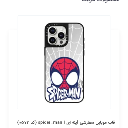
قاب موبایل سفارشی آینه ای | spider_man (کد 0573)