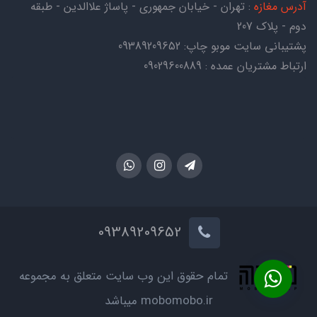
آدرس مغازه
: تهران - خیابان جمهوری - پاساژ علاالدین - طبقه
دوم - پلاک 207
پشتیبانی سایت موبو چاپ:
09389209652
ارتباط مشتریان عمده : 09029600889
09389209652
تمام حقوق این وب سایت متعلق به مجموعه
mobomobo.ir میباشد