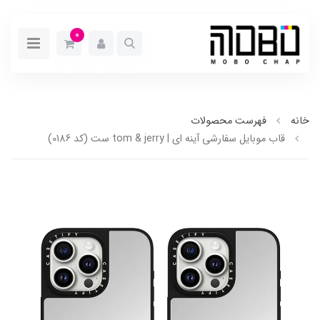
0
خانه
فهرست محصولات
قاب موبایل سفارشی آینه ای | tom & jerry ست (کد 0186)