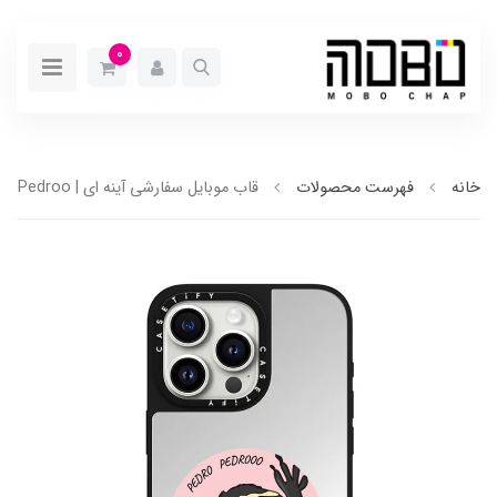
0
خانه
فهرست محصولات
قاب موبایل سفارشی آینه ای | Pedroo (کد 0194/2)