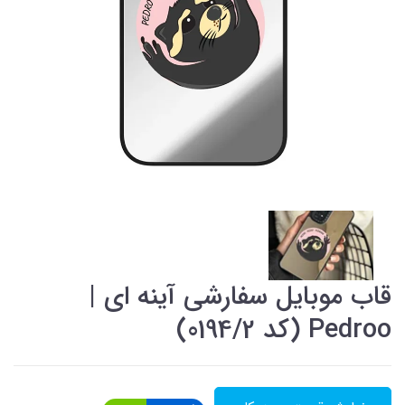
قاب موبایل سفارشی آینه ای |
Pedroo (کد 0194/2)