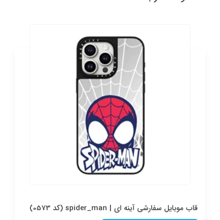
قاب موبایل سفارشی آینه ای | spider_man (کد 0573)