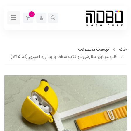
0
خانه
فهرست محصولات
قاب موبایل سفارشی دو قلاب شفاف با بند زرد | موزی (کد 0225)