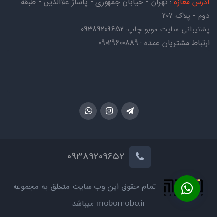
آدرس مغازه
: تهران - خیابان جمهوری - پاساژ علاالدین - طبقه
دوم - پلاک 207
پشتیبانی سایت موبو چاپ:
09389209652
ارتباط مشتریان عمده : 09029600889
09389209652
تمام حقوق این وب سایت متعلق به مجموعه
mobomobo.ir میباشد