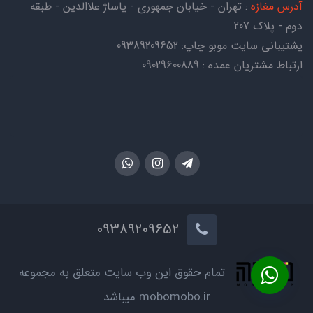
آدرس مغازه
: تهران - خیابان جمهوری - پاساژ علاالدین - طبقه
دوم - پلاک 207
پشتیبانی سایت موبو چاپ:
09389209652
ارتباط مشتریان عمده : 09029600889
09389209652
تمام حقوق این وب سایت متعلق به مجموعه
mobomobo.ir میباشد