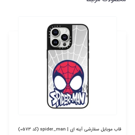
قاب موبایل سفارشی آینه ای | spider_man (کد 0573)