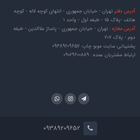
آدرس دفتر
تهران - خیابان جمهوری - انتهای کوچه لاله - کوچه
هاتف -پلاک ۱۵ - طبقه اول - واحد ۱
آدرس مغازه
: تهران - خیابان جمهوری - پاساژ علاالدین - طبقه
دوم - پلاک 207
پشتیبانی سایت موبو چاپ:
09389209652
ارتباط مشتریان عمده : 09029600889
09389209652