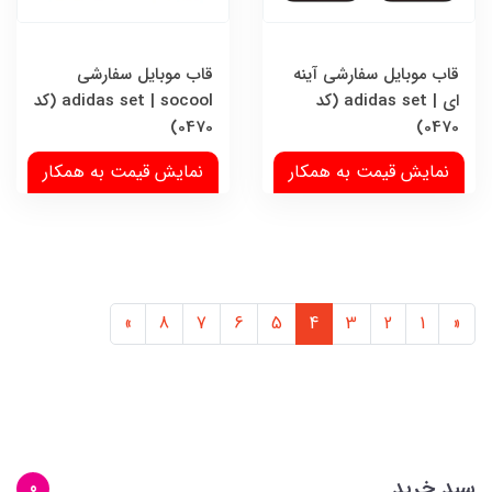
قاب موبایل سفارشی آینه
قاب موبایل سفارشی
ای | adidas set (کد
adidas set | socool (کد
0470)
0470)
نمایش قیمت به همکار
نمایش قیمت به همکار
»
8
7
6
5
4
3
2
1
«
سبد خرید
0