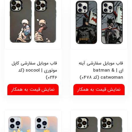
قاب موبایل سفارشی آینه
قاب موبایل سفارشی کاپل
ای | batman &
موتوری | socool (کد
catwoman (کد 0478)
0246)
نمایش قیمت به همکار
نمایش قیمت به همکار