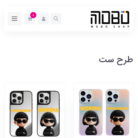
0
طرح ست